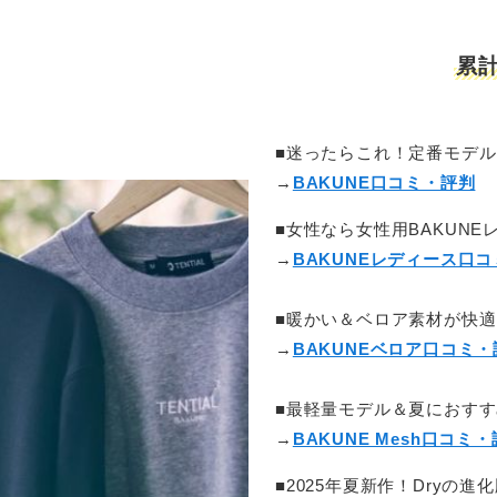
累計
■迷ったらこれ！定番モデル
→
BAKUNE口コミ・評判
■女性なら女性用BAKUNE
→
BAKUNEレディース口
■暖かい＆ベロア素材が快適
→
BAKUNEベロア口コミ・
■最軽量モデル＆夏におすす
→
BAKUNE Mesh口コミ
■2025年夏新作！Dryの進