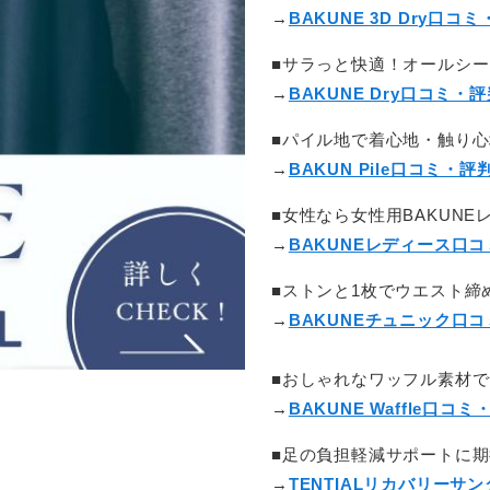
→
BAKUNE 3D Dry口コ
■サラっと快適！オールシ
→
BAKUNE Dry口コミ・
■パイル地で着心地・触り
→
BAKUN Pile口コミ・評
■女性なら女性用BAKUNE
→
BAKUNEレディース口
■ストンと1枚でウエスト締
→
BAKUNEチュニック口
■おしゃれなワッフル素材
→
BAKUNE Waffle口コミ
■足の負担軽減サポートに期
→
TENTIALリカバリーサ