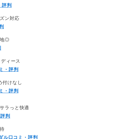
ミ・評判
ーズン対応
評判
心地◎
判
レディース
コミ・評判
め付けなし
コミ・評判
でサラっと快適
・評判
待
ンダル口コミ・評判