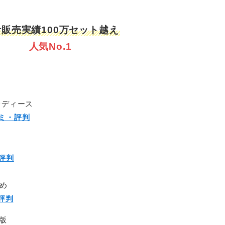
販売実績100万セット越え
人気No.1
レディース
コミ・評判
評判
め
・評判
化版